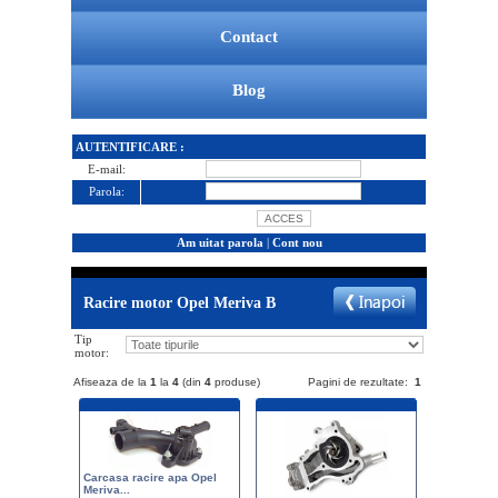
Contact
Blog
AUTENTIFICARE :
E-mail:
Parola:
Am uitat parola
|
Cont nou
Racire motor Opel Meriva B
Tip
motor:
Afiseaza de la
1
la
4
(din
4
produse)
Pagini de rezultate:
1
Carcasa racire apa Opel
Meriva...