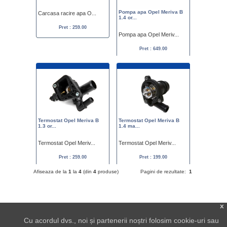
Pompa apa Opel Meriva B
Carcasa racire apa O...
1.4 or...
Pret : 259.00
Pompa apa Opel Meriv...
Pret : 649.00
Termostat Opel Meriva B
Termostat Opel Meriva B
1.3 or...
1.4 ma...
Termostat Opel Meriv...
Termostat Opel Meriv...
Pret : 259.00
Pret : 199.00
Afiseaza de la
1
la
4
(din
4
produse)
Pagini de rezultate:
1
x
Cu acordul dvs., noi și partenerii noștri folosim cookie-uri sau