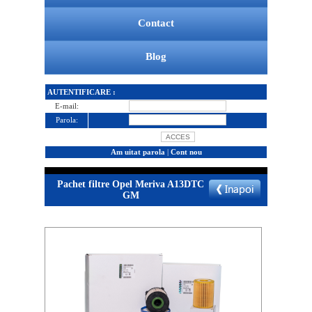
Contact
Blog
AUTENTIFICARE :
E-mail:
Parola:
Am uitat parola
|
Cont nou
Pachet filtre Opel Meriva A13DTC
GM