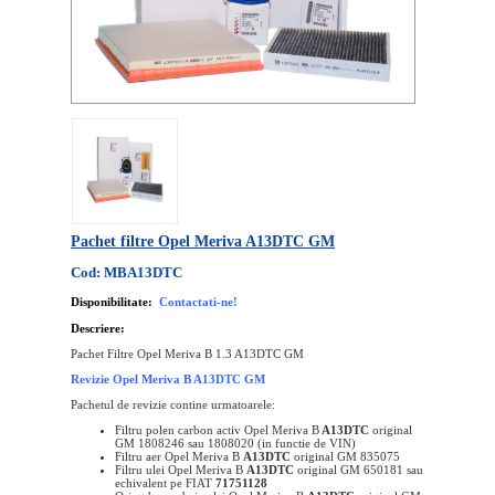
Pachet filtre Opel Meriva A13DTC GM
Cod: MBA13DTC
Disponibilitate:
Contactati-ne!
Descriere:
Pachet Filtre Opel Meriva B 1.3 A13DTC GM
Revizie Opel Meriva B A13DTC GM
Pachetul de revizie contine urmatoarele:
Filtru polen carbon activ
Opel Meriva B
A13DTC
original
GM 1808246 sau 1808020 (in functie de VIN)
Filtru aer
Opel
Meriva B
A13DTC
original
GM 835075
Filtru ulei
Opel
Meriva B
A13DTC
original
GM 650181 sau
echivalent pe FIAT
71751128