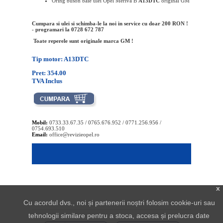
Oring buson baie ulei
Opel
Meriva B
A13DTC
original
GM
Cumpara si ulei si schimba-le la noi in service cu doar 200 RON !
- programari la 0728 672 787
Toate reperele sunt originale marca GM !
Tip motor: A13DTC
Pret: 354.00
TVA Inclus
Mobil:
0733.33.67.35 / 0765.676.952 / 0771.256.956 /
0754.693.510
Email:
office@revizieopel.ro
x
Cu acordul dvs., noi și partenerii noștri folosim cookie-uri sau
tehnologii similare pentru a stoca, accesa și prelucra date