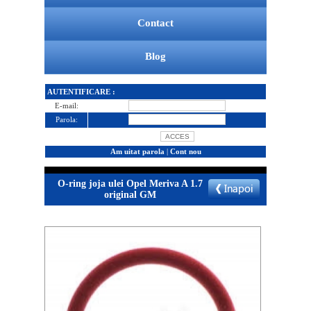
Contact
Blog
AUTENTIFICARE :
E-mail:
Parola:
Am uitat parola
|
Cont nou
O-ring joja ulei Opel Meriva A 1.7
original GM