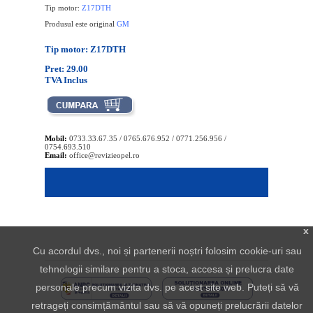
Tip motor:
Z17DTH
Produsul este original
GM
Tip motor: Z17DTH
Pret: 29.00
TVA Inclus
Mobil:
0733.33.67.35 / 0765.676.952 / 0771.256.956 /
0754.693.510
Email:
office@revizieopel.ro
x
Cu acordul dvs., noi și partenerii noștri folosim cookie-uri sau
tehnologii similare pentru a stoca, accesa și prelucra date
personale precum vizita dvs. pe acest site web. Puteți să vă
retrageți consimțământul sau să vă opuneți prelucrării datelor