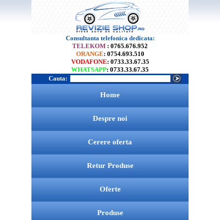
Consultanta telefonica dedicata:
TELEKOM
: 0765.676.952
ORANGE
: 0754.693.510
VODAFONE
: 0733.33.67.35
WHATSAPP
: 0733.33.67.35
Cauta:
Home
Despre noi
Cerere oferta
Retur Produse
Oferte
Produse