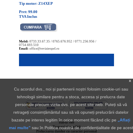
Tip motor: Z14XEP
Pret: 99.00
TVA Inclus
Mobil:
0733.33.67.35 / 0765.676.952 / 0771.256.956 /
0754.693.510
Email:
office@revizieopel.ro
x
Cu acordul dvs., noi și partenerii noștri folosim cookie-uri sau
tehnologii similare pentru a stoca, accesa și prelucra date
personale precum vizita dvs. pe acest site web. Puteți să vă
retrageți consimțământul sau să vă opuneți prelucrării datelor
bazate pe interes legitim în orice moment făcând clic pe
„Aflați
Harta Site
Termeni si conditii
mai multe”
sau în Politica noastră de confidențialitate de pe acest
Prelucrarea datelor cu caracter personal