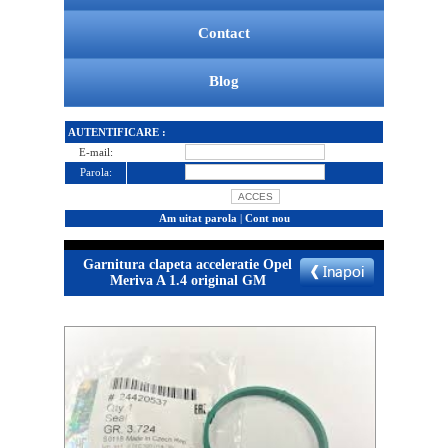
Contact
Blog
AUTENTIFICARE :
E-mail:
Parola:
Am uitat parola
|
Cont nou
Garnitura clapeta acceleratie Opel
Meriva A 1.4 original GM