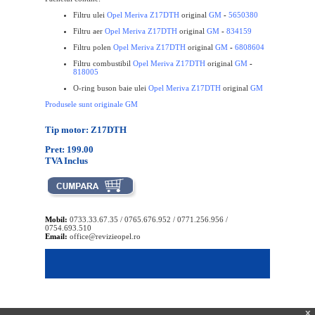
Filtru ulei
Opel Meriva Z17DTH
original
GM
-
5650380
Filtru aer
Opel Meriva Z17DTH
original
GM
-
834159
Filtru polen
Opel Meriva Z17DTH
original
GM
-
6808604
Filtru combustibil
Opel Meriva Z17DTH
original
GM
-
818005
O-ring buson baie ulei
Opel Meriva Z17DTH
original
GM
Produsele sunt originale GM
Tip motor: Z17DTH
Pret: 199.00
TVA Inclus
Mobil:
0733.33.67.35 / 0765.676.952 / 0771.256.956 /
0754.693.510
Email:
office@revizieopel.ro
x