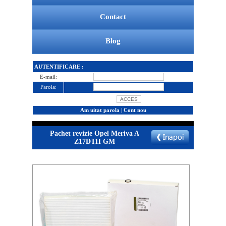
Contact
Blog
AUTENTIFICARE :
E-mail:
Parola:
Am uitat parola
|
Cont nou
Pachet revizie Opel Meriva A
Z17DTH GM