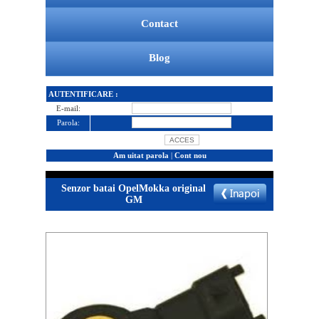
Contact
Blog
AUTENTIFICARE :
E-mail:
Parola:
Am uitat parola
|
Cont nou
Senzor batai OpelMokka original
GM