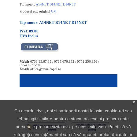
Tip motor:
A14NET B14NET D14NET
Produsul este original
GM
Tip motor: A14NET B14NET D14NET
Pret: 89.00
TVA Inclus
Mobil:
0733.33.67.35 / 0765.676.952 / 0771.256.956 /
0754.693.510
Email:
office@revizieopel.ro
x
Cu acordul dvs., noi și partenerii noștri folosim cookie-uri sau
tehnologii similare pentru a stoca, accesa și prelucra date
personale precum vizita dvs. pe acest site web. Puteți să vă
retrageți consimțământul sau să vă opuneți prelucrării datelor