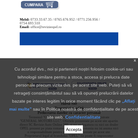
Mobil:
0733.33.67.35 / 0765.676.952 / 0771.256.956 /
0754.693.510
Email:
office@revizieopel.ro
x
Cu acordul dvs., noi și partenerii noștri folosim cookie-uri sau
tehnologii similare pentru a stoca, accesa și prelucra date
personale precum vizita dvs. pe acest site web. Puteți să vă
retrageți consimțământul sau să vă opuneți prelucrării datelor
bazate pe interes legitim în orice moment făcând clic pe
„Aflați
Harta Site
Termeni si conditii
mai multe”
sau în Politica noastră de confidențialitate de pe acest
Prelucrarea datelor cu caracter personal
site web.
Confidentialitate
Termenul "OPEL" si sigla aferenta sunt marci inregistrate
"GENERAL MOTORS LLC". Ofertele prezentate pe acest site apartin
direct SC Revizie Auto Online SRL si nu au legatura cu nici un dealer
OPEL prezent pe piata romaneasca. OPEL Romania nu isi asuma nici
Accepta
o responsabilitate pentru produsele prezentate pe acest site.
Proprietarul legal al brandului "OPEL" nu poate fi raspunzator