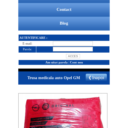
Contact
Blog
AUTENTIFICARE :
E-mail:
Parola:
Am uitat parola
|
Cont nou
Trusa medicala auto Opel GM