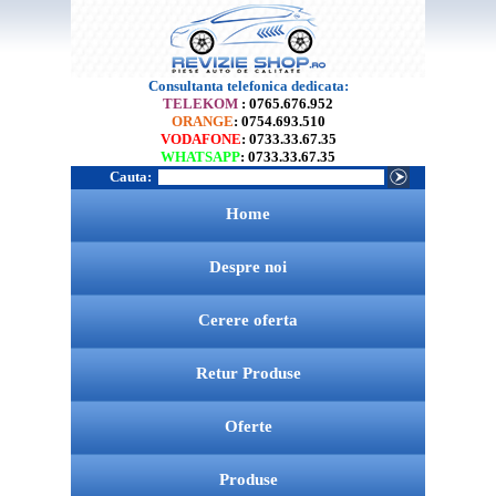
Consultanta telefonica dedicata:
TELEKOM
: 0765.676.952
ORANGE
: 0754.693.510
VODAFONE
: 0733.33.67.35
WHATSAPP
: 0733.33.67.35
Cauta:
Home
Despre noi
Cerere oferta
Retur Produse
Oferte
Produse