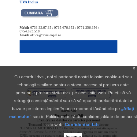
TVA Inclus
Mobil:
0733.33.67.35 / 0765.676.952 / 0771.256.956 /
0754.693.510
Email:
office@revizieopel.ro
x
Cu acordul dvs., noi și partenerii noștri folosim cookie-uri sau
tehnologii similare pentru a stoca, accesa și prelucra date
personale precum vizita dvs. pe acest site web. Puteți să vă
retrageți consimțământul sau să vă opuneți prelucrării datelor
bazate pe interes legitim în orice moment făcând clic pe
„Aflați
Harta Site
Termeni si conditii
mai multe”
sau în Politica noastră de confidențialitate de pe acest
Prelucrarea datelor cu caracter personal
site web.
Confidentialitate
Termenul "OPEL" si sigla aferenta sunt marci inregistrate
"GENERAL MOTORS LLC". Ofertele prezentate pe acest site apartin
direct SC Revizie Auto Online SRL si nu au legatura cu nici un dealer
OPEL prezent pe piata romaneasca. OPEL Romania nu isi asuma nici
Accepta