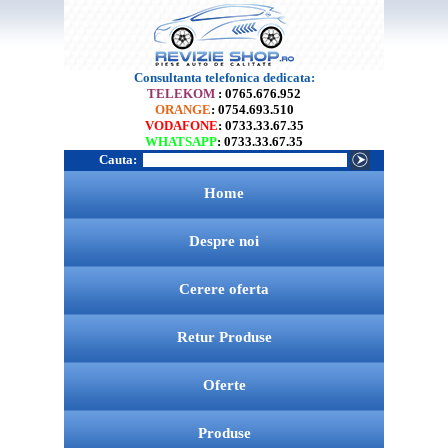
Consultanta telefonica dedicata:
TELEKOM
: 0765.676.952
ORANGE
: 0754.693.510
VODAFONE
: 0733.33.67.35
WHATSAPP
: 0733.33.67.35
Cauta:
Home
Despre noi
Cerere oferta
Retur Produse
Oferte
Produse