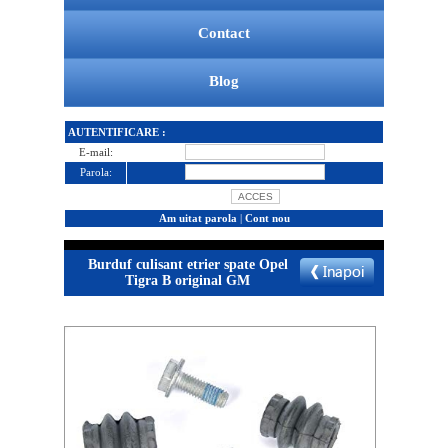
Contact
Blog
AUTENTIFICARE :
E-mail:
Parola:
Am uitat parola
|
Cont nou
Burduf culisant etrier spate Opel
Tigra B original GM