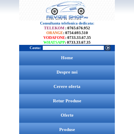
Consultanta telefonica dedicata:
TELEKOM
: 0765.676.952
ORANGE
: 0754.693.510
VODAFONE
: 0733.33.67.35
WHATSAPP
: 0733.33.67.35
Cauta:
Home
Despre noi
Cerere oferta
Retur Produse
Oferte
Produse