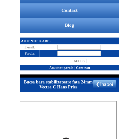
Contact
Blog
AUTENTIFICARE :
E-mail:
Parola:
Am uitat parola
|
Cont nou
Bucsa bara stabilizatoare fata 24mm
Vectra C Hans Pries