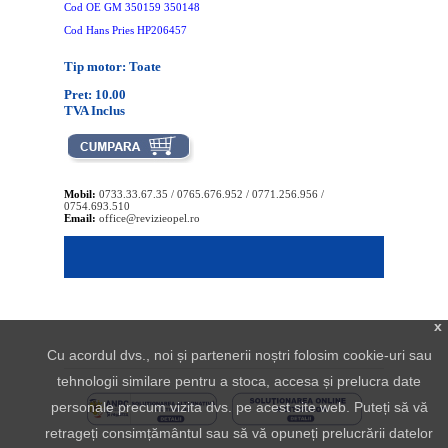
Cod OE GM 350159 350148
Cod Hans Pries HP206457
Tip motor: Toate
Pret: 10.00
TVA Inclus
Mobil:
0733.33.67.35 / 0765.676.952 / 0771.256.956 /
0754.693.510
Email:
office@revizieopel.ro
x
Cu acordul dvs., noi și partenerii noștri folosim cookie-uri sau
tehnologii similare pentru a stoca, accesa și prelucra date
personale precum vizita dvs. pe acest site web. Puteți să vă
retrageți consimțământul sau să vă opuneți prelucrării datelor