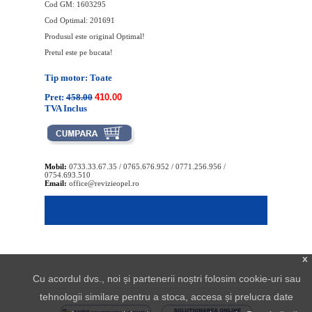
Cod GM: 1603295
Cod Optimal: 201691
Produsul este original Optimal!
Pretul este pe bucata!
Tip motor: Toate
Pret:
458.00
410.00
TVA Inclus
Mobil:
0733.33.67.35 / 0765.676.952 / 0771.256.956 /
0754.693.510
Email:
office@revizieopel.ro
x
Cu acordul dvs., noi și partenerii noștri folosim cookie-uri sau
tehnologii similare pentru a stoca, accesa și prelucra date