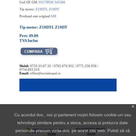
Cod OE GM:
93178956 545366
Tip motor:
Z19DTL Z19DT
Produsul este original
GM
Tip motor: Z19DTL Z19DT
Pret: 49.00
TVA Inclus
Mobil:
0733.33.67.35 / 0765.676.952 / 0771.256.956 /
0754.693.510
Email:
office@revizieopel.ro
x
Cu acordul dvs., noi și partenerii noștri folosim cookie-uri sau
tehnologii similare pentru a stoca, accesa și prelucra date
personale precum vizita dvs. pe acest site web. Puteți să vă