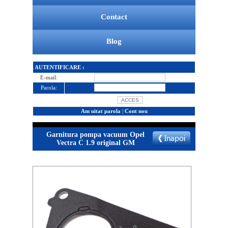
Contact
Blog
AUTENTIFICARE :
E-mail:
Parola:
Am uitat parola
|
Cont nou
Garnitura pompa vacuum Opel
Vectra C 1.9 original GM