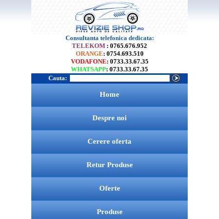
Consultanta telefonica dedicata:
TELEKOM
: 0765.676.952
ORANGE
: 0754.693.510
VODAFONE
: 0733.33.67.35
WHATSAPP
: 0733.33.67.35
Cauta:
Home
Despre noi
Cerere oferta
Retur Produse
Oferte
Produse