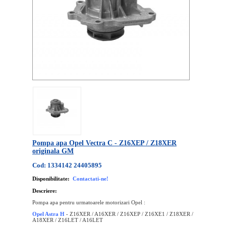
Pompa apa Opel Vectra C - Z16XEP / Z18XER
originala GM
Cod: 1334142 24405895
Disponibilitate:
Contactati-ne!
Descriere:
Pompa apa pentru urmatoarele motorizari Opel :
Opel Astra H
- Z16XER / A16XER / Z16XEP / Z16XE1 / Z18XER /
A18XER / Z16LET / A16LET