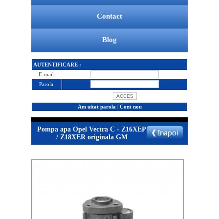
Contact
Blog
AUTENTIFICARE :
E-mail:
Parola:
Am uitat parola
|
Cont nou
Pompa apa Opel Vectra C - Z16XEP
/ Z18XER originala GM