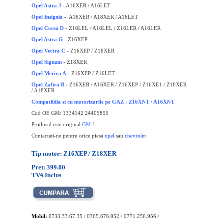
Opel Astra J
- A16XER / A16LET
O
pel Insignia
- A16XER / A18XER / A16LET
Opel Corsa D
- Z16LEL / A16LEL / Z16LER / A16LER
Opel Astra G
- Z16XEP
Opel Vectra C
- Z16XEP / Z18XER
Opel Signum
- Z18XER
Opel Meriva A
- Z16XEP / Z16LET
Opel Zafira B
- Z16XER / A16XER / Z16XEP / Z16XE1 / Z18XER
/ A18XER
Compatibila si cu motorizarile pe GAZ : Z16XNT / A16XNT
Cod OE GM: 1334142 24405895
Produsul este original
GM
!
Contactati-ne pentru orice piesa
opel
sau
chevrolet
Tip motor: Z16XEP / Z18XER
Pret: 399.00
TVA Inclus
Mobil:
0733.33.67.35 / 0765.676.952 / 0771.256.956 /