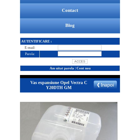
Contact
Blog
AUTENTIFICARE :
E-mail:
Parola:
Am uitat parola
|
Cont nou
Vas expansiune Opel Vectra C
Y20DTH GM