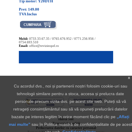
Tip motor: Y20DTH
Pret: 149.00
TVA Inclus
Mobil:
0733.33.67.35 / 0765.676.952 / 0771.256.956 /
0754.693.510
Email:
office@revizieopel.ro
x
Cu acordul dvs., noi și partenerii noștri folosim cookie-uri sau
tehnologii similare pentru a stoca, accesa și prelucra date
personale precum vizita dvs. pe acest site web. Puteți să vă
retrageți consimțământul sau să vă opuneți prelucrării datelor
bazate pe interes legitim în orice moment făcând clic pe
„Aflați
Harta Site
Termeni si conditii
mai multe”
sau în Politica noastră de confidențialitate de pe acest
Prelucrarea datelor cu caracter personal