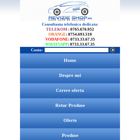
Consultanta telefonica dedicata:
TELEKOM
: 0765.676.952
ORANGE
: 0754.693.510
VODAFONE
: 0733.33.67.35
WHATSAPP
: 0733.33.67.35
Cauta:
Home
Despre noi
Cerere oferta
Retur Produse
Oferte
Produse