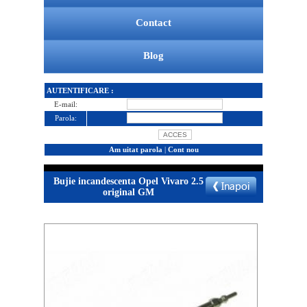
Contact
Blog
AUTENTIFICARE :
E-mail:
Parola:
Am uitat parola
|
Cont nou
Bujie incandescenta Opel Vivaro 2.5
original GM