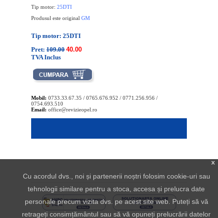
Tip motor:
25DTI
Produsul este original
GM
Tip motor: 25DTI
Pret:
109.00
40.00
TVA Inclus
Mobil:
0733.33.67.35 / 0765.676.952 / 0771.256.956 /
0754.693.510
Email:
office@revizieopel.ro
x
Cu acordul dvs., noi și partenerii noștri folosim cookie-uri sau
tehnologii similare pentru a stoca, accesa și prelucra date
personale precum vizita dvs. pe acest site web. Puteți să vă
retrageți consimțământul sau să vă opuneți prelucrării datelor