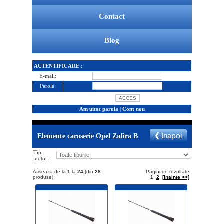
Contact
Blog
AUTENTIFICARE :
E-mail:
Parola:
Am uitat parola
|
Cont nou
Elemente caroserie Opel Zafira B
Tip
motor:
Afiseaza de la
1
la
24
(din
28
Pagini de rezultate:
produse)
1
2
[Inainte >>]