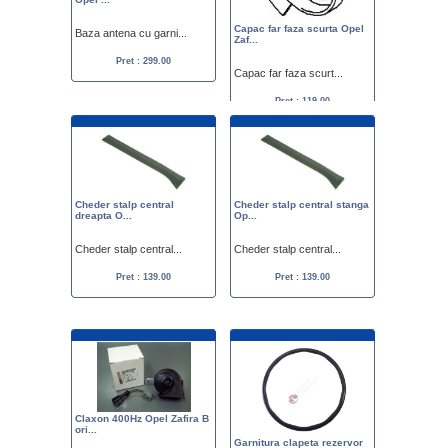
Capac far faza scurta Opel
Baza antena cu garni...
Zaf...
Pret : 299.00
Capac far faza scurt...
Pret : 119.00
Cheder stalp central
Cheder stalp central stanga
dreapta O...
Op...
Cheder stalp central...
Cheder stalp central...
Pret : 139.00
Pret : 139.00
Claxon 400Hz Opel Zafira B
ori...
Garnitura clapeta rezervor