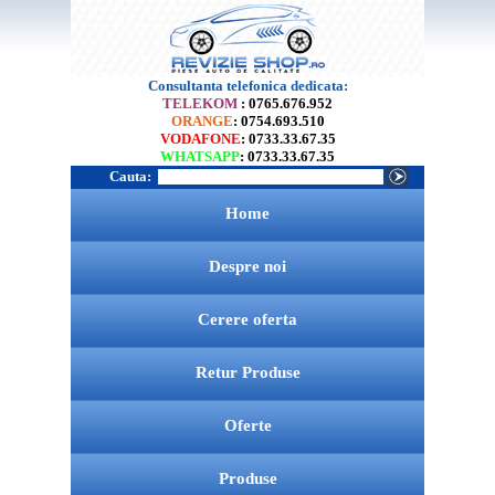
Consultanta telefonica dedicata:
TELEKOM
: 0765.676.952
ORANGE
: 0754.693.510
VODAFONE
: 0733.33.67.35
WHATSAPP
: 0733.33.67.35
Cauta:
Home
Despre noi
Cerere oferta
Retur Produse
Oferte
Produse