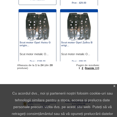
Pret : 429.00
Scut motor Opel Astra G
Scut motor Opel Zafira B
origin...
origi...
Scut motor metalic O...
Scut motor metalic O...
Pret : 4199.00
Pret : 699.00
Afiseaza de la
1
la
24
(din
28
Pagini de rezultate:
produse)
1
2
[Inainte >>]
x
Cu acordul dvs., noi și partenerii noștri folosim cookie-uri sau
tehnologii similare pentru a stoca, accesa și prelucra date
personale precum vizita dvs. pe acest site web. Puteți să vă
retrageți consimțământul sau să vă opuneți prelucrării datelor