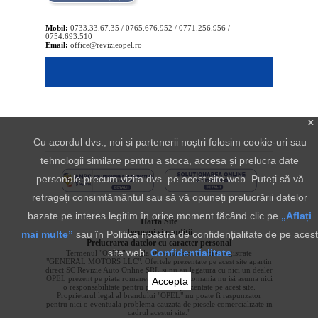
Mobil:
0733.33.67.35 / 0765.676.952 / 0771.256.956 /
0754.693.510
Email:
office@revizieopel.ro
x
Cu acordul dvs., noi și partenerii noștri folosim cookie-uri sau
tehnologii similare pentru a stoca, accesa și prelucra date
personale precum vizita dvs. pe acest site web. Puteți să vă
retrageți consimțământul sau să vă opuneți prelucrării datelor
bazate pe interes legitim în orice moment făcând clic pe
„Aflați
Harta Site
Termeni si conditii
mai multe”
sau în Politica noastră de confidențialitate de pe acest
Prelucrarea datelor cu caracter personal
site web.
Confidentialitate
Termenul "OPEL" si sigla aferenta sunt marci inregistrate
"GENERAL MOTORS LLC". Ofertele prezentate pe acest site apartin
direct SC Revizie Auto Online SRL si nu au legatura cu nici un dealer
OPEL prezent pe piata romaneasca. OPEL Romania nu isi asuma nici
Accepta
o responsabilitate pentru produsele prezentate pe acest site.
Proprietarul legal al brandului "OPEL" nu poate fi raspunzator
pentru nici o eventuala problema cauzata de piesele comercializate in
cadrul acestui site."