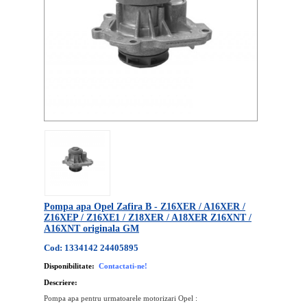
Pompa apa Opel Zafira B - Z16XER / A16XER /
Z16XEP / Z16XE1 / Z18XER / A18XER Z16XNT /
A16XNT originala GM
Cod: 1334142 24405895
Disponibilitate:
Contactati-ne!
Descriere:
Pompa apa pentru urmatoarele motorizari Opel :