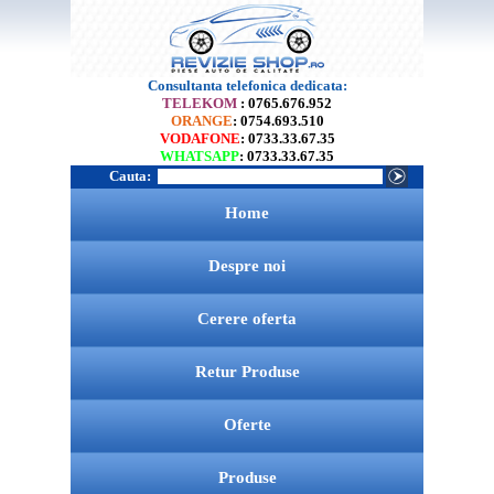
Consultanta telefonica dedicata:
TELEKOM
: 0765.676.952
ORANGE
: 0754.693.510
VODAFONE
: 0733.33.67.35
WHATSAPP
: 0733.33.67.35
Cauta:
Home
Despre noi
Cerere oferta
Retur Produse
Oferte
Produse