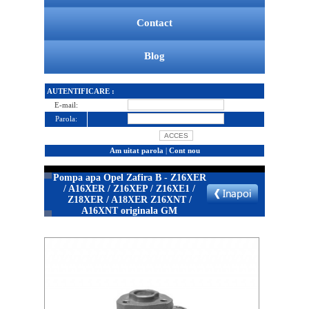
Contact
Blog
AUTENTIFICARE :
E-mail:
Parola:
Am uitat parola
|
Cont nou
Pompa apa Opel Zafira B - Z16XER
/ A16XER / Z16XEP / Z16XE1 /
Z18XER / A18XER Z16XNT /
A16XNT originala GM