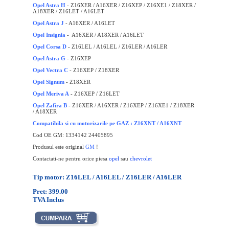
Opel Astra H
- Z16XER / A16XER / Z16XEP / Z16XE1 / Z18XER /
A18XER / Z16LET / A16LET
Opel Astra J
- A16XER / A16LET
O
pel Insignia
- A16XER / A18XER / A16LET
Opel Corsa D
- Z16LEL / A16LEL / Z16LER / A16LER
Opel Astra G
- Z16XEP
Opel Vectra C
- Z16XEP / Z18XER
Opel Signum
- Z18XER
Opel Meriva A
- Z16XEP / Z16LET
Opel Zafira B
- Z16XER / A16XER / Z16XEP / Z16XE1 / Z18XER
/ A18XER
Compatibila si cu motorizarile pe GAZ : Z16XNT / A16XNT
Cod OE GM: 1334142 24405895
Produsul este original
GM
!
Contactati-ne pentru orice piesa
opel
sau
chevrolet
Tip motor: Z16LEL / A16LEL / Z16LER / A16LER
Pret: 399.00
TVA Inclus