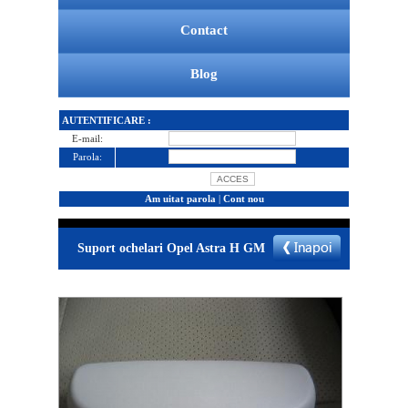
Contact
Blog
AUTENTIFICARE :
E-mail:
Parola:
Am uitat parola
|
Cont nou
Suport ochelari Opel Astra H GM