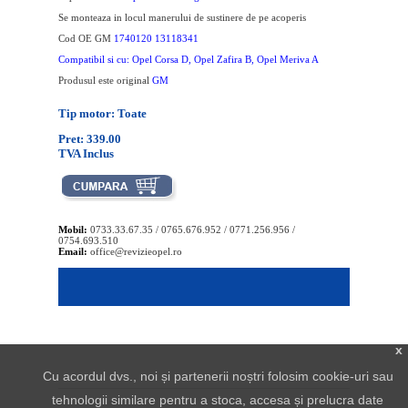
Se monteaza in locul manerului de sustinere de pe acoperis
Cod OE GM
1740120 13118341
Compatibil si cu: Opel Corsa D, Opel Zafira B, Opel Meriva A
Produsul este original
GM
Tip motor: Toate
Pret: 339.00
TVA Inclus
Mobil:
0733.33.67.35 / 0765.676.952 / 0771.256.956 /
0754.693.510
Email:
office@revizieopel.ro
x
Cu acordul dvs., noi și partenerii noștri folosim cookie-uri sau
tehnologii similare pentru a stoca, accesa și prelucra date