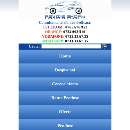
Consultanta telefonica dedicata:
TELEKOM
: 0765.676.952
ORANGE
: 0754.693.510
VODAFONE
: 0733.33.67.35
WHATSAPP
: 0733.33.67.35
Cauta:
Home
Despre noi
Cerere oferta
Retur Produse
Oferte
Produse