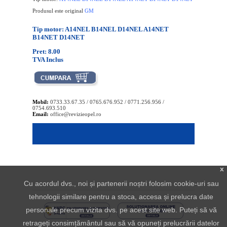
Produsul este original
GM
Tip motor: A14NEL B14NEL D14NEL A14NET
B14NET D14NET
Pret: 8.00
TVA Inclus
Mobil:
0733.33.67.35 / 0765.676.952 / 0771.256.956 /
0754.693.510
Email:
office@revizieopel.ro
x
Cu acordul dvs., noi și partenerii noștri folosim cookie-uri sau
tehnologii similare pentru a stoca, accesa și prelucra date
personale precum vizita dvs. pe acest site web. Puteți să vă
retrageți consimțământul sau să vă opuneți prelucrării datelor