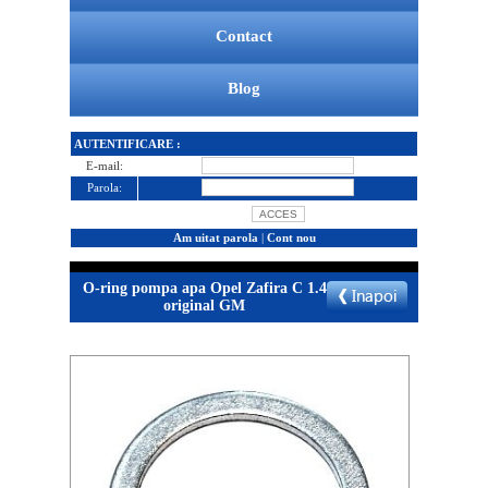
Contact
Blog
AUTENTIFICARE :
E-mail:
Parola:
Am uitat parola
|
Cont nou
O-ring pompa apa Opel Zafira C 1.4
original GM