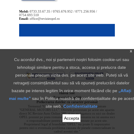
Mobil:
0733.33.67.35 / 0765.676.952 / 0771.256.956 /
0754.693.510
Email:
office@revizieopel.ro
x
Cu acordul dvs., noi și partenerii noștri folosim cookie-uri sau
tehnologii similare pentru a stoca, accesa și prelucra date
personale precum vizita dvs. pe acest site web. Puteți să vă
retrageți consimțământul sau să vă opuneți prelucrării datelor
bazate pe interes legitim în orice moment făcând clic pe
„Aflați
Harta Site
Termeni si conditii
mai multe”
sau în Politica noastră de confidențialitate de pe acest
Prelucrarea datelor cu caracter personal
site web.
Confidentialitate
Termenul "OPEL" si sigla aferenta sunt marci inregistrate
"GENERAL MOTORS LLC". Ofertele prezentate pe acest site apartin
direct SC Revizie Auto Online SRL si nu au legatura cu nici un dealer
OPEL prezent pe piata romaneasca. OPEL Romania nu isi asuma nici
Accepta
o responsabilitate pentru produsele prezentate pe acest site.
Proprietarul legal al brandului "OPEL" nu poate fi raspunzator
pentru nici o eventuala problema cauzata de piesele comercializate in
cadrul acestui site."