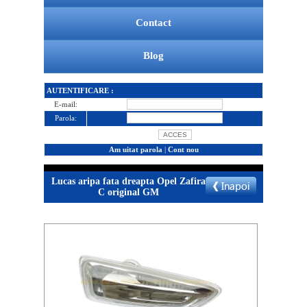
Contact
Blog
AUTENTIFICARE :
E-mail:
Parola:
Am uitat parola
|
Cont nou
Lucas aripa fata dreapta Opel Zafira
C original GM