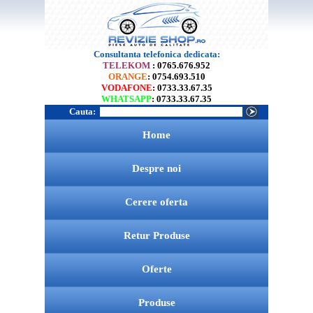
Consultanta telefonica dedicata:
TELEKOM
: 0765.676.952
ORANGE
: 0754.693.510
VODAFONE
: 0733.33.67.35
WHATSAPP
: 0733.33.67.35
Cauta:
Home
Despre noi
Cerere oferta
Retur Produse
Oferte
Produse