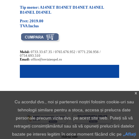
Tip motor: A14NET B14NET D14NET A14NEL
B14NEL D14NEL
Pret: 2019.00
TVA Inclus
Mobil:
0733.33.67.35 / 0765.676.952 / 0771.256.956 /
0754.693.510
Email:
office@revizieopel.ro
x
Cu acordul dvs., noi și partenerii noștri folosim cookie-uri sau
tehnologii similare pentru a stoca, accesa și prelucra date
personale precum vizita dvs. pe acest site web. Puteți să vă
retrageți consimțământul sau să vă opuneți prelucrării datelor
bazate pe interes legitim în orice moment făcând clic pe
„Aflați
Harta Site