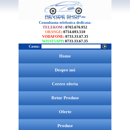
Consultanta telefonica dedicata:
TELEKOM
: 0765.676.952
ORANGE
: 0754.693.510
VODAFONE
: 0733.33.67.35
WHATSAPP
: 0733.33.67.35
Cauta:
Home
Despre noi
Cerere oferta
Retur Produse
Oferte
Produse