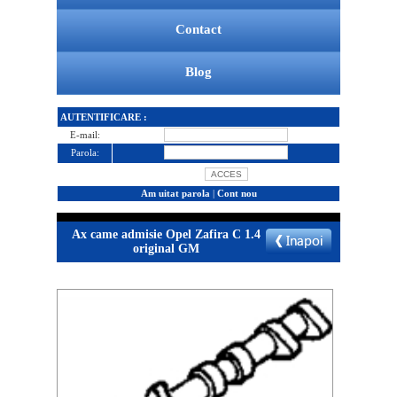
Contact
Blog
AUTENTIFICARE :
E-mail:
Parola:
Am uitat parola
|
Cont nou
Ax came admisie Opel Zafira C 1.4
original GM