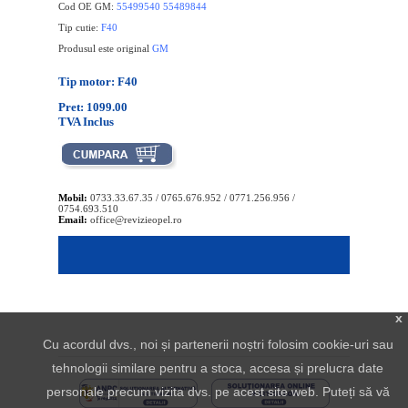
Cod OE GM:
55499540 55489844
Tip cutie:
F40
Produsul este original
GM
Tip motor: F40
Pret: 1099.00
TVA Inclus
Mobil:
0733.33.67.35 / 0765.676.952 / 0771.256.956 /
0754.693.510
Email:
office@revizieopel.ro
x
Cu acordul dvs., noi și partenerii noștri folosim cookie-uri sau
tehnologii similare pentru a stoca, accesa și prelucra date
personale precum vizita dvs. pe acest site web. Puteți să vă