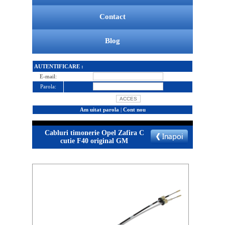
Contact
Blog
AUTENTIFICARE :
E-mail:
Parola:
Am uitat parola
|
Cont nou
Cabluri timonerie Opel Zafira C
cutie F40 original GM