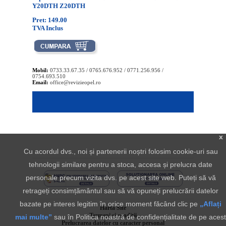
Y20DTH Z20DTH
Pret: 149.00
TVA Inclus
Mobil:
0733.33.67.35 / 0765.676.952 / 0771.256.956 /
0754.693.510
Email:
office@revizieopel.ro
x
Cu acordul dvs., noi și partenerii noștri folosim cookie-uri sau
tehnologii similare pentru a stoca, accesa și prelucra date
personale precum vizita dvs. pe acest site web. Puteți să vă
retrageți consimțământul sau să vă opuneți prelucrării datelor
bazate pe interes legitim în orice moment făcând clic pe
„Aflați
Harta Site
Termeni si conditii
mai multe”
sau în Politica noastră de confidențialitate de pe acest
Prelucrarea datelor cu caracter personal