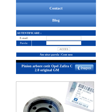
Contact
Blog
AUTENTIFICARE :
E-mail:
Parola:
Am uitat parola
|
Cont nou
Pinion arbore cotit Opel Zafira C
2.0 original GM