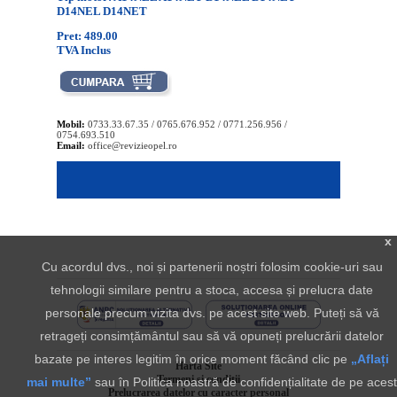
D14NEL D14NET
Pret: 489.00
TVA Inclus
Mobil:
0733.33.67.35 / 0765.676.952 / 0771.256.956 /
0754.693.510
Email:
office@revizieopel.ro
x
Cu acordul dvs., noi și partenerii noștri folosim cookie-uri sau
tehnologii similare pentru a stoca, accesa și prelucra date
personale precum vizita dvs. pe acest site web. Puteți să vă
retrageți consimțământul sau să vă opuneți prelucrării datelor
bazate pe interes legitim în orice moment făcând clic pe
„Aflați
Harta Site
Termeni si conditii
mai multe”
sau în Politica noastră de confidențialitate de pe acest
Prelucrarea datelor cu caracter personal