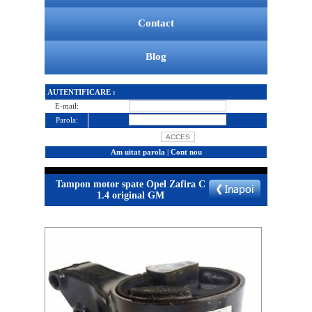
Contact
Blog
AUTENTIFICARE :
E-mail:
Parola:
Am uitat parola
|
Cont nou
Tampon motor spate Opel Zafira C
1.4 original GM