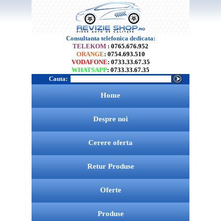
Consultanta telefonica dedicata:
TELEKOM
: 0765.676.952
ORANGE
: 0754.693.510
VODAFONE
: 0733.33.67.35
WHATSAPP
: 0733.33.67.35
Cauta:
Home
Despre noi
Cerere oferta
Retur Produse
Oferte
Produse