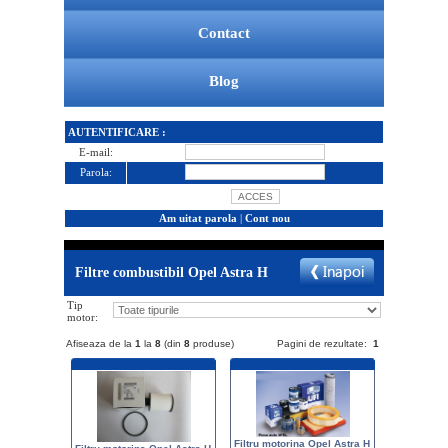
Contact
Blog
AUTENTIFICARE :
E-mail:
Parola:
Am uitat parola
|
Cont nou
Filtre combustibil Opel Astra H
Tip
motor:
Afiseaza de la
1
la
8
(din
8
produse)
Pagini de rezultate:
1
Filtru motorina Opel Astra H