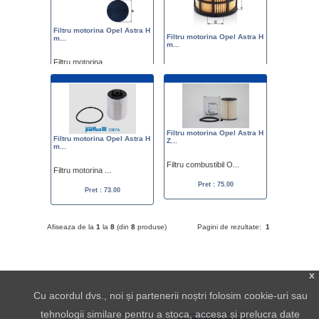
Filtru motorina Opel Astra H
Filtru motorina Opel Astra H
m...
m...
Filtru motorina ...
Filtru motorina ...
Pret : 72.00
Pret : 97.00
Filtru motorina Opel Astra H
Filtru motorina Opel Astra H
Z...
m...
Filtru combustibil O...
Filtru motorina ...
Pret : 75.00
Pret : 73.00
Afiseaza de la
1
la
8
(din
8
produse)
Pagini de rezultate:
1
x
Cu acordul dvs., noi și partenerii noștri folosim cookie-uri sau
tehnologii similare pentru a stoca, accesa și prelucra date