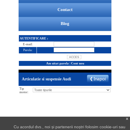
Contact
Blog
AUTENTIFICARE :
E-mail:
Parola:
Am uitat parola
|
Cont nou
Articulatie si suspensie Audi
Tip
motor:
x
Cu acordul dvs., noi și partenerii noștri folosim cookie-uri sau