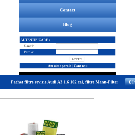
Contact
Blog
AUTENTIFICARE :
E-mail:
Parola:
Am uitat parola
|
Cont nou
Pachet filtre revizie Audi A3 1.6 102 cai, filtre Mann-Filter