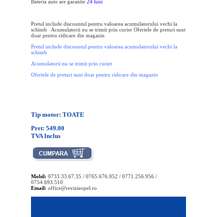
Bateria auto are garantie
24 luni
Pretul include discountul pentru valoarea acumulatorului vechi la
schimb Acumulatorii nu se trimit prin curier Ofertele de preturi sunt
doar pentru ridicare din magazin
Pretul include discountul pentru valoarea acumulatorului vechi la
schimb
Acumulatorii nu se trimit prin curier
Ofertele de preturi sunt doar pentru ridicare din magazin
Tip motor: TOATE
Pret: 549.00
TVA Inclus
Mobil:
0733.33.67.35 / 0765.676.952 / 0771.256.956 /
0754.693.510
Email:
office@revizieopel.ro