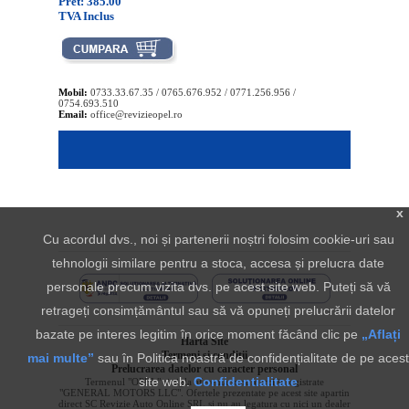
Pret: 385.00
TVA Inclus
Mobil:
0733.33.67.35 / 0765.676.952 / 0771.256.956 /
0754.693.510
Email:
office@revizieopel.ro
x
Cu acordul dvs., noi și partenerii noștri folosim cookie-uri sau
tehnologii similare pentru a stoca, accesa și prelucra date
personale precum vizita dvs. pe acest site web. Puteți să vă
retrageți consimțământul sau să vă opuneți prelucrării datelor
bazate pe interes legitim în orice moment făcând clic pe
„Aflați
Harta Site
Termeni si conditii
mai multe”
sau în Politica noastră de confidențialitate de pe acest
Prelucrarea datelor cu caracter personal
site web.
Confidentialitate
Termenul "OPEL" si sigla aferenta sunt marci inregistrate
"GENERAL MOTORS LLC". Ofertele prezentate pe acest site apartin
direct SC Revizie Auto Online SRL si nu au legatura cu nici un dealer