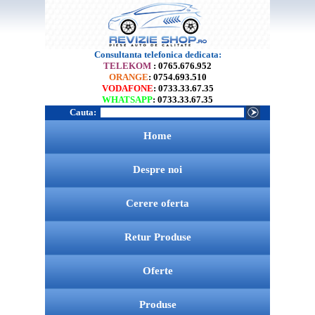
Consultanta telefonica dedicata:
TELEKOM
: 0765.676.952
ORANGE
: 0754.693.510
VODAFONE
: 0733.33.67.35
WHATSAPP
: 0733.33.67.35
Cauta:
Home
Despre noi
Cerere oferta
Retur Produse
Oferte
Produse