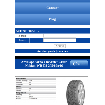
Contact
Blog
AUTENTIFICARE :
E-mail:
Parola:
Am uitat parola
|
Cont nou
Anvelopa iarna Chevrolet Cruze
Nokian WR D3 205/60/r16