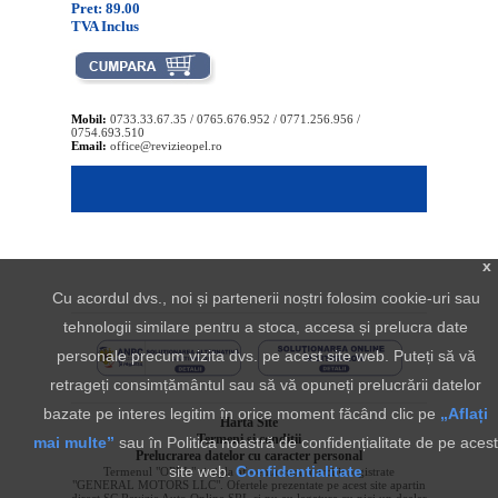
Pret: 89.00
TVA Inclus
Mobil:
0733.33.67.35 / 0765.676.952 / 0771.256.956 /
0754.693.510
Email:
office@revizieopel.ro
x
Cu acordul dvs., noi și partenerii noștri folosim cookie-uri sau
tehnologii similare pentru a stoca, accesa și prelucra date
personale precum vizita dvs. pe acest site web. Puteți să vă
retrageți consimțământul sau să vă opuneți prelucrării datelor
bazate pe interes legitim în orice moment făcând clic pe
„Aflați
Harta Site
Termeni si conditii
mai multe”
sau în Politica noastră de confidențialitate de pe acest
Prelucrarea datelor cu caracter personal
site web.
Confidentialitate
Termenul "OPEL" si sigla aferenta sunt marci inregistrate
"GENERAL MOTORS LLC". Ofertele prezentate pe acest site apartin