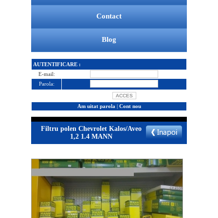
Contact
Blog
AUTENTIFICARE :
E-mail:
Parola:
Am uitat parola
|
Cont nou
Filtru polen Chevrolet Kalos/Aveo
1,2 1.4 MANN