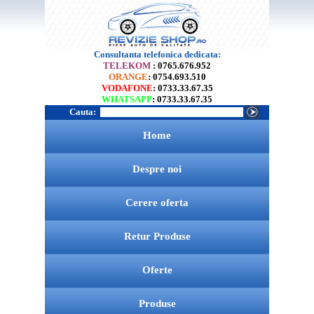
Consultanta telefonica dedicata:
TELEKOM
: 0765.676.952
ORANGE
: 0754.693.510
VODAFONE
: 0733.33.67.35
WHATSAPP
: 0733.33.67.35
Cauta:
Home
Despre noi
Cerere oferta
Retur Produse
Oferte
Produse