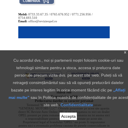
Mobil:
0733.33.67.35 / 0765.676.952 / 0771.256.956 /
0754.693.510
Email:
office@revizieopel.ro
x
Cu acordul dvs., noi și partenerii noștri folosim cookie-uri sau
tehnologii similare pentru a stoca, accesa și prelucra date
personale precum vizita dvs. pe acest site web. Puteți să vă
retrageți consimțământul sau să vă opuneți prelucrării datelor
bazate pe interes legitim în orice moment făcând clic pe
„Aflați
Harta Site
Termeni si conditii
mai multe”
sau în Politica noastră de confidențialitate de pe acest
Prelucrarea datelor cu caracter personal
site web.
Confidentialitate
Termenul "OPEL" si sigla aferenta sunt marci inregistrate
"GENERAL MOTORS LLC". Ofertele prezentate pe acest site apartin
direct SC Revizie Auto Online SRL si nu au legatura cu nici un dealer
OPEL prezent pe piata romaneasca. OPEL Romania nu isi asuma nici
Accepta
o responsabilitate pentru produsele prezentate pe acest site.
Proprietarul legal al brandului "OPEL" nu poate fi raspunzator
pentru nici o eventuala problema cauzata de piesele comercializate in