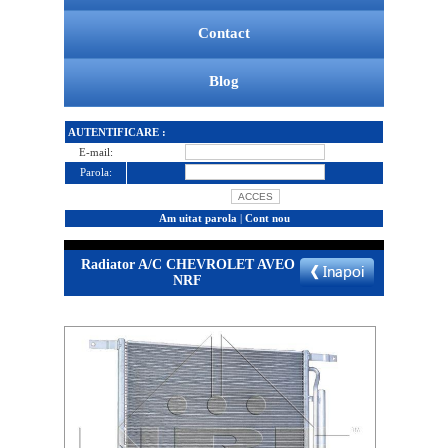
Contact
Blog
AUTENTIFICARE :
E-mail:
Parola:
Am uitat parola
|
Cont nou
Radiator A/C CHEVROLET AVEO
NRF