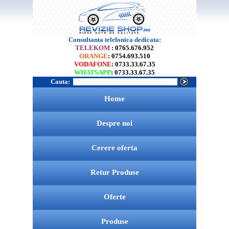
Consultanta telefonica dedicata:
TELEKOM
: 0765.676.952
ORANGE
: 0754.693.510
VODAFONE
: 0733.33.67.35
WHATSAPP
: 0733.33.67.35
Cauta:
Home
Despre noi
Cerere oferta
Retur Produse
Oferte
Produse