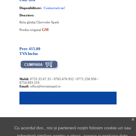
Disponibilitate:
Contactati-ne!
Descriere:
Rola ghidaj Chevrolet Spark
GM
Produs original
Pret: 415.00
TVA Inclus
Mobil:
0733.33.67.35 / 0765.676.952 / 0771.256.956 /
0754.693.510
Email:
office@revizieopel.ro
x
Cu acordul dvs., noi și partenerii noștri folosim cookie-uri sau
tehnologii similare pentru a stoca, accesa și prelucra date