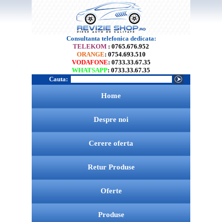
Consultanta telefonica dedicata:
TELEKOM
: 0765.676.952
ORANGE
: 0754.693.510
VODAFONE
: 0733.33.67.35
WHATSAPP
: 0733.33.67.35
Cauta:
Home
Despre noi
Cerere oferta
Retur Produse
Oferte
Produse