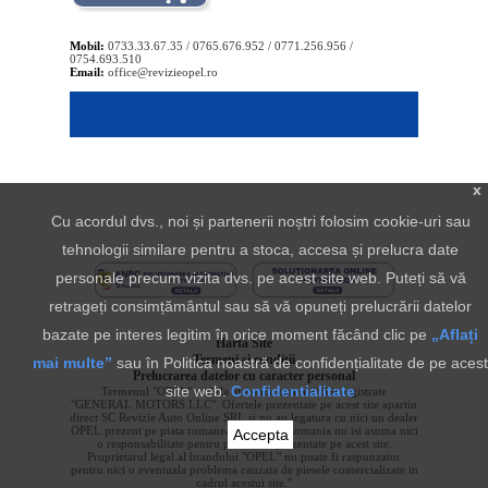
Mobil:
0733.33.67.35 / 0765.676.952 / 0771.256.956 /
0754.693.510
Email:
office@revizieopel.ro
x
Cu acordul dvs., noi și partenerii noștri folosim cookie-uri sau
tehnologii similare pentru a stoca, accesa și prelucra date
personale precum vizita dvs. pe acest site web. Puteți să vă
retrageți consimțământul sau să vă opuneți prelucrării datelor
bazate pe interes legitim în orice moment făcând clic pe
„Aflați
Harta Site
Termeni si conditii
mai multe”
sau în Politica noastră de confidențialitate de pe acest
Prelucrarea datelor cu caracter personal
site web.
Confidentialitate
Termenul "OPEL" si sigla aferenta sunt marci inregistrate
"GENERAL MOTORS LLC". Ofertele prezentate pe acest site apartin
direct SC Revizie Auto Online SRL si nu au legatura cu nici un dealer
OPEL prezent pe piata romaneasca. OPEL Romania nu isi asuma nici
Accepta
o responsabilitate pentru produsele prezentate pe acest site.
Proprietarul legal al brandului "OPEL" nu poate fi raspunzator
pentru nici o eventuala problema cauzata de piesele comercializate in
cadrul acestui site."