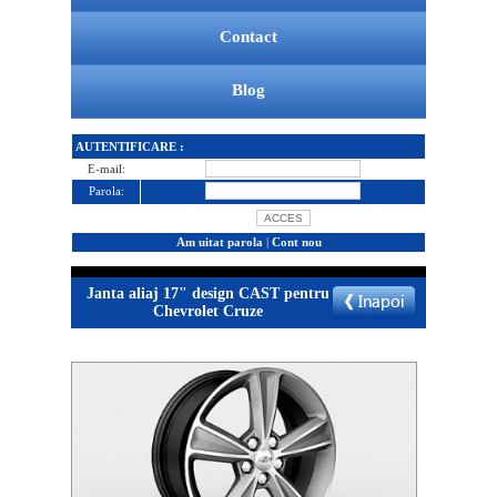
Contact
Blog
AUTENTIFICARE :
E-mail:
Parola:
Am uitat parola
|
Cont nou
Janta aliaj 17" design CAST pentru
Chevrolet Cruze