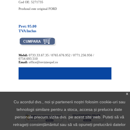
Cod OE: 5271735
Produsul este original FORD
Pret: 95.00
TVA Inclus
Mobil:
0733.33.67.35 / 0765.676.952 / 0771.256.956 /
0754.693.510
Email:
office@revizieopel.ro
x
Cu acordul dvs., noi și partenerii noștri folosim cookie-uri sau
tehnologii similare pentru a stoca, accesa și prelucra date
personale precum vizita dvs. pe acest site web. Puteți să vă
retrageți consimțământul sau să vă opuneți prelucrării datelor