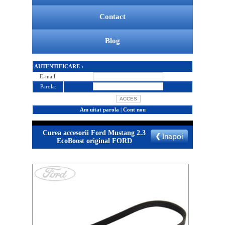
Contact
Blog
AUTENTIFICARE :
E-mail:
Parola:
Am uitat parola
|
Cont nou
Curea accesorii Ford Mustang 2.3
EcoBoost original FORD