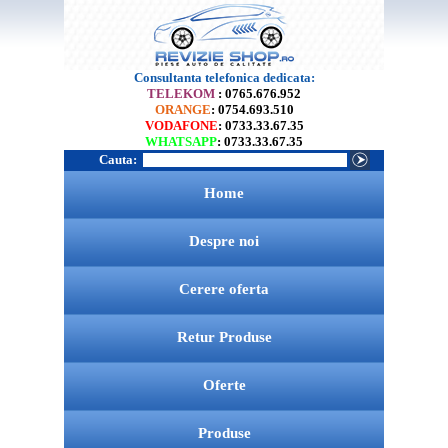
Consultanta telefonica dedicata:
TELEKOM
: 0765.676.952
ORANGE
: 0754.693.510
VODAFONE
: 0733.33.67.35
WHATSAPP
: 0733.33.67.35
Cauta:
Home
Despre noi
Cerere oferta
Retur Produse
Oferte
Produse