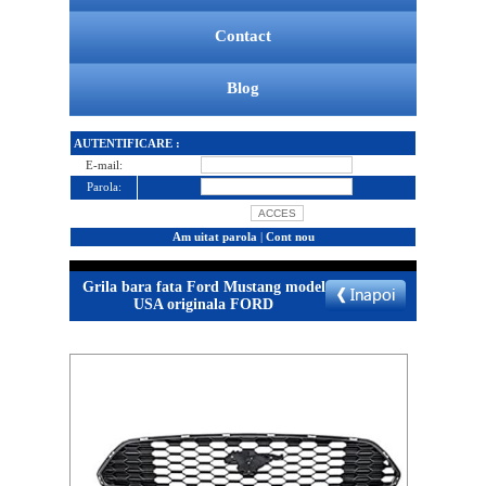
Contact
Blog
AUTENTIFICARE :
E-mail:
Parola:
Am uitat parola
|
Cont nou
Grila bara fata Ford Mustang model
USA originala FORD