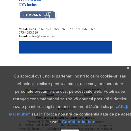
TVA Inclus
Mobil:
0733.33.67.35 / 0765.676.952 / 0771.256.956 /
0754.693.510
Email:
office@revizieopel.ro
x
Cu acordul dvs., noi și partenerii noștri folosim cookie-uri sau
tehnologii similare pentru a stoca, accesa și prelucra date
personale precum vizita dvs. pe acest site web. Puteți să vă
retrageți consimțământul sau să vă opuneți prelucrării datelor
bazate pe interes legitim în orice moment făcând clic pe
„Aflați
Harta Site
Termeni si conditii
mai multe”
sau în Politica noastră de confidențialitate de pe acest
Prelucrarea datelor cu caracter personal
site web.
Confidentialitate
Termenul "OPEL" si sigla aferenta sunt marci inregistrate
"GENERAL MOTORS LLC". Ofertele prezentate pe acest site apartin
direct SC Revizie Auto Online SRL si nu au legatura cu nici un dealer