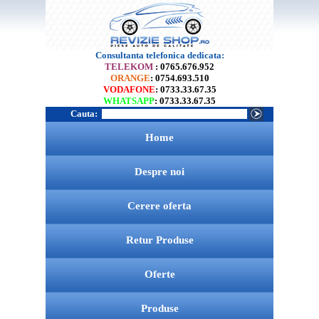
Consultanta telefonica dedicata:
TELEKOM
: 0765.676.952
ORANGE
: 0754.693.510
VODAFONE
: 0733.33.67.35
WHATSAPP
: 0733.33.67.35
Cauta:
Home
Despre noi
Cerere oferta
Retur Produse
Oferte
Produse