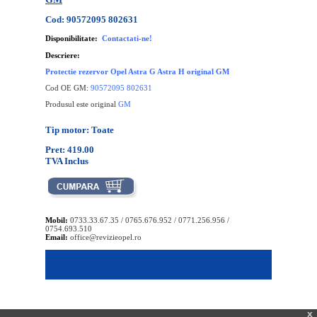
Cod: 90572095 802631
Disponibilitate:
Contactati-ne!
Descriere:
Protectie rezervor Opel Astra G Astra H original GM
Cod OE GM:
90572095 802631
Produsul este original
GM
Tip motor: Toate
Pret: 419.00
TVA Inclus
Mobil:
0733.33.67.35 / 0765.676.952 / 0771.256.956 /
0754.693.510
Email:
office@revizieopel.ro
x