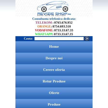
Consultanta telefonica dedicata:
TELEKOM
: 0765.676.952
ORANGE
: 0754.693.510
VODAFONE
: 0733.33.67.35
WHATSAPP
: 0733.33.67.35
Cauta:
Home
Despre noi
Cerere oferta
Retur Produse
Oferte
Produse