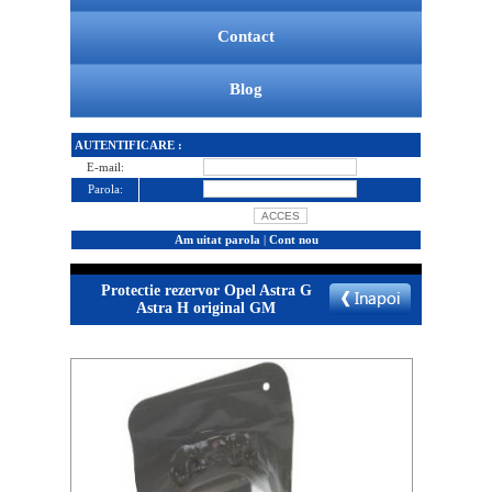
Contact
Blog
AUTENTIFICARE :
E-mail:
Parola:
Am uitat parola
|
Cont nou
Protectie rezervor Opel Astra G
Astra H original GM