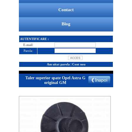
Contact
Blog
AUTENTIFICARE :
E-mail:
Parola:
Am uitat parola
|
Cont nou
Taler superior spate Opel Astra G
original GM