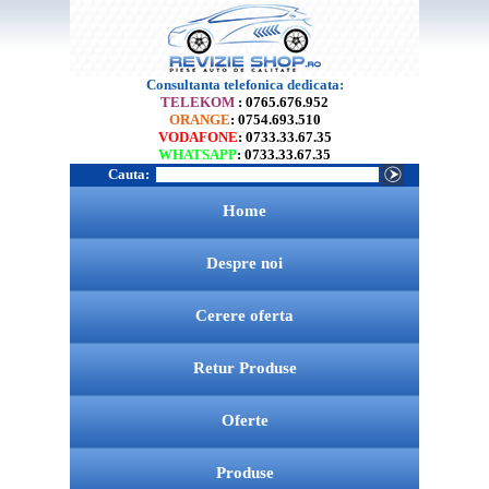
Consultanta telefonica dedicata:
TELEKOM
: 0765.676.952
ORANGE
: 0754.693.510
VODAFONE
: 0733.33.67.35
WHATSAPP
: 0733.33.67.35
Cauta:
Home
Despre noi
Cerere oferta
Retur Produse
Oferte
Produse