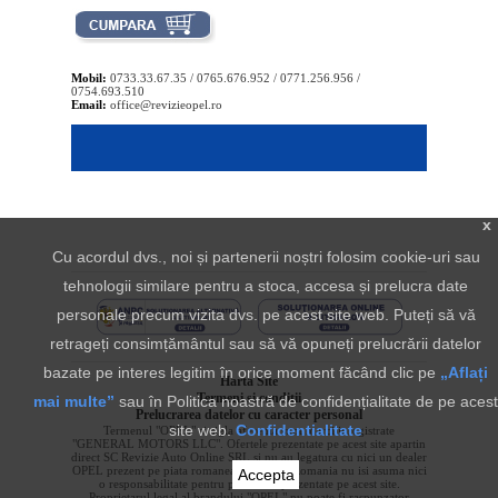
Mobil:
0733.33.67.35 / 0765.676.952 / 0771.256.956 /
0754.693.510
Email:
office@revizieopel.ro
x
Cu acordul dvs., noi și partenerii noștri folosim cookie-uri sau
tehnologii similare pentru a stoca, accesa și prelucra date
personale precum vizita dvs. pe acest site web. Puteți să vă
retrageți consimțământul sau să vă opuneți prelucrării datelor
bazate pe interes legitim în orice moment făcând clic pe
„Aflați
Harta Site
Termeni si conditii
mai multe”
sau în Politica noastră de confidențialitate de pe acest
Prelucrarea datelor cu caracter personal
site web.
Confidentialitate
Termenul "OPEL" si sigla aferenta sunt marci inregistrate
"GENERAL MOTORS LLC". Ofertele prezentate pe acest site apartin
direct SC Revizie Auto Online SRL si nu au legatura cu nici un dealer
OPEL prezent pe piata romaneasca. OPEL Romania nu isi asuma nici
Accepta
o responsabilitate pentru produsele prezentate pe acest site.
Proprietarul legal al brandului "OPEL" nu poate fi raspunzator