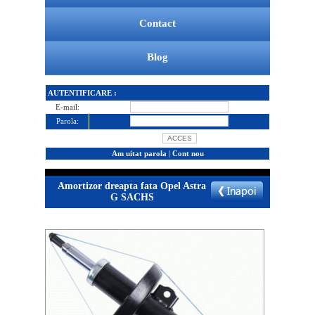
Contact
Blog
AUTENTIFICARE :
E-mail:
Parola:
Am uitat parola
|
Cont nou
Amortizor dreapta fata Opel Astra
G SACHS