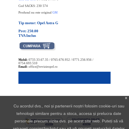
Cod SACKS: 230 574
Produsul nu este original
GM
Tip motor: Opel Astra G
Pret: 250.00
TVA Inclus
Mobil:
0733.33.67.35 / 0765.676.952 / 0771.256.956 /
0754.693.510
Email:
office@revizieopel.ro
x
Cu acordul dvs., noi și partenerii noștri folosim cookie-uri sau
tehnologii similare pentru a stoca, accesa și prelucra date
personale precum vizita dvs. pe acest site web. Puteți să vă
retrageți consimțământul sau să vă opuneți prelucrării datelor