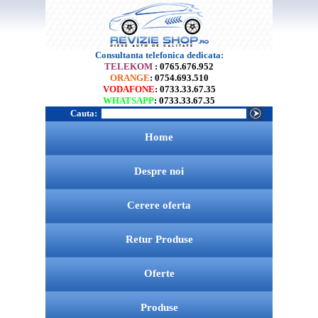
Consultanta telefonica dedicata:
TELEKOM
: 0765.676.952
ORANGE
: 0754.693.510
VODAFONE
: 0733.33.67.35
WHATSAPP
: 0733.33.67.35
Cauta:
Home
Despre noi
Cerere oferta
Retur Produse
Oferte
Produse