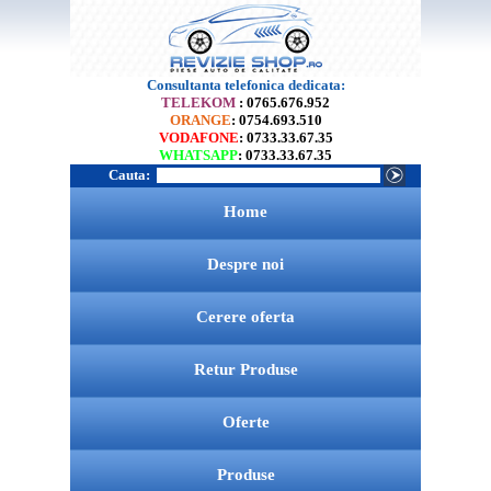
Consultanta telefonica dedicata:
TELEKOM
: 0765.676.952
ORANGE
: 0754.693.510
VODAFONE
: 0733.33.67.35
WHATSAPP
: 0733.33.67.35
Cauta:
Home
Despre noi
Cerere oferta
Retur Produse
Oferte
Produse