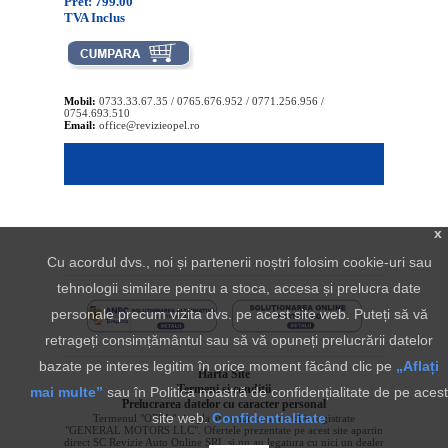
Pret: 799.00
TVA Inclus
Mobil:
0733.33.67.35 / 0765.676.952 / 0771.256.956 /
0754.693.510
Email:
office@revizieopel.ro
x
Cu acordul dvs., noi și partenerii noștri folosim cookie-uri sau
tehnologii similare pentru a stoca, accesa și prelucra date
personale precum vizita dvs. pe acest site web. Puteți să vă
retrageți consimțământul sau să vă opuneți prelucrării datelor
bazate pe interes legitim în orice moment făcând clic pe
„Aflați
Harta Site
Termeni si conditii
mai multe”
sau în Politica noastră de confidențialitate de pe acest
Prelucrarea datelor cu caracter personal
site web.
Confidentialitate
Termenul "OPEL" si sigla aferenta sunt marci inregistrate
"GENERAL MOTORS LLC". Ofertele prezentate pe acest site apartin
direct SC Revizie Auto Online SRL si nu au legatura cu nici un dealer