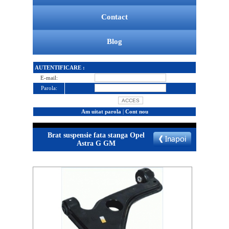
Contact
Blog
AUTENTIFICARE :
E-mail:
Parola:
Am uitat parola
|
Cont nou
Brat suspensie fata stanga Opel
Astra G GM