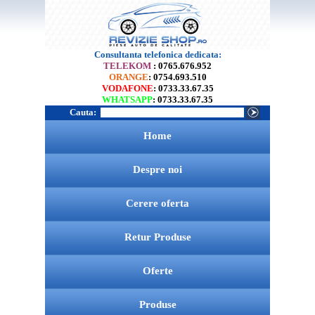
Consultanta telefonica dedicata:
TELEKOM
: 0765.676.952
ORANGE
: 0754.693.510
VODAFONE
: 0733.33.67.35
WHATSAPP
: 0733.33.67.35
Cauta:
Home
Despre noi
Cerere oferta
Retur Produse
Oferte
Produse