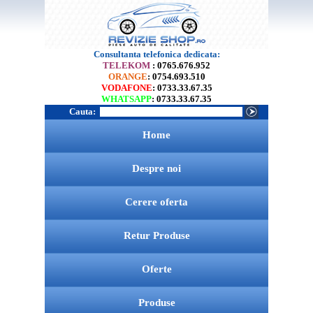
Consultanta telefonica dedicata:
TELEKOM
: 0765.676.952
ORANGE
: 0754.693.510
VODAFONE
: 0733.33.67.35
WHATSAPP
: 0733.33.67.35
Cauta:
Home
Despre noi
Cerere oferta
Retur Produse
Oferte
Produse