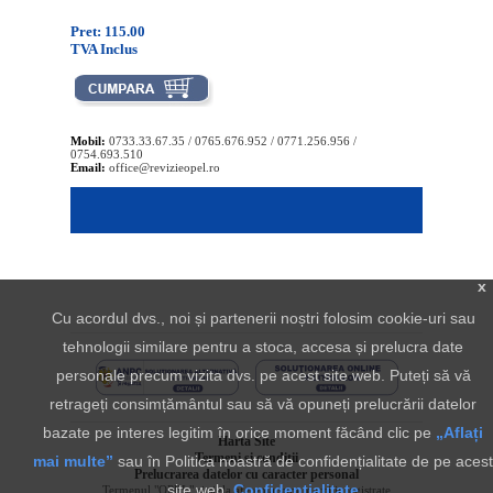
Pret: 115.00
TVA Inclus
Mobil:
0733.33.67.35 / 0765.676.952 / 0771.256.956 /
0754.693.510
Email:
office@revizieopel.ro
x
Cu acordul dvs., noi și partenerii noștri folosim cookie-uri sau
tehnologii similare pentru a stoca, accesa și prelucra date
personale precum vizita dvs. pe acest site web. Puteți să vă
retrageți consimțământul sau să vă opuneți prelucrării datelor
bazate pe interes legitim în orice moment făcând clic pe
„Aflați
Harta Site
Termeni si conditii
mai multe”
sau în Politica noastră de confidențialitate de pe acest
Prelucrarea datelor cu caracter personal
site web.
Confidentialitate
Termenul "OPEL" si sigla aferenta sunt marci inregistrate