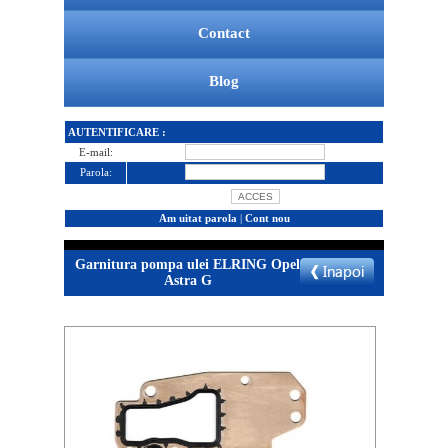
Contact
Blog
AUTENTIFICARE :
E-mail:
Parola:
Am uitat parola
|
Cont nou
Garnitura pompa ulei ELRING Opel
Astra G