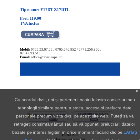
Tip motor: Y17DT Z17DTL
Pret: 119.00
TVA Inclus
Mobil:
0733.33.67.35 / 0765.676.952 / 0771.256.956 /
0754.693.510
Email:
office@revizieopel.ro
x
Cu acordul dvs., noi și partenerii noștri folosim cookie-uri sau
tehnologii similare pentru a stoca, accesa și prelucra date
personale precum vizita dvs. pe acest site web. Puteți să vă
retrageți consimțământul sau să vă opuneți prelucrării datelor
bazate pe interes legitim în orice moment făcând clic pe
„Aflați
Harta Site
Termeni si conditii