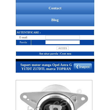
Contact
Blog
AUTENTIFICARE :
E-mail:
Parola:
Am uitat parola
|
Cont nou
Suport motor stanga Opel Astra G
Y17DT Z17DTL marca TOPRAN