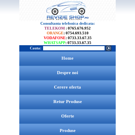
Consultanta telefonica dedicata:
TELEKOM
: 0765.676.952
ORANGE
: 0754.693.510
VODAFONE
: 0733.33.67.35
WHATSAPP
: 0733.33.67.35
Cauta:
Home
Despre noi
Cerere oferta
Retur Produse
Oferte
Produse