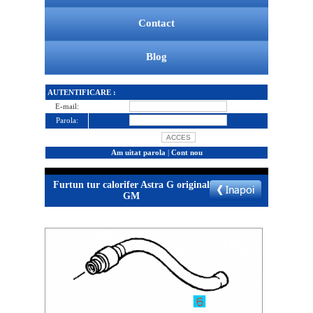
Contact
Blog
AUTENTIFICARE :
E-mail:
Parola:
Am uitat parola
|
Cont nou
Furtun tur calorifer Astra G original
GM