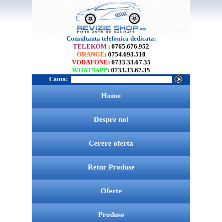
Consultanta telefonica dedicata:
TELEKOM
: 0765.676.952
ORANGE
: 0754.693.510
VODAFONE
: 0733.33.67.35
WHATSAPP
: 0733.33.67.35
Cauta:
Home
Despre noi
Cerere oferta
Retur Produse
Oferte
Produse