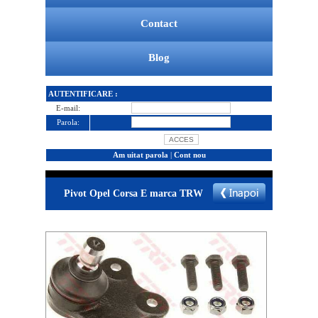
Contact
Blog
AUTENTIFICARE :
E-mail:
Parola:
Am uitat parola
|
Cont nou
Pivot Opel Corsa E marca TRW