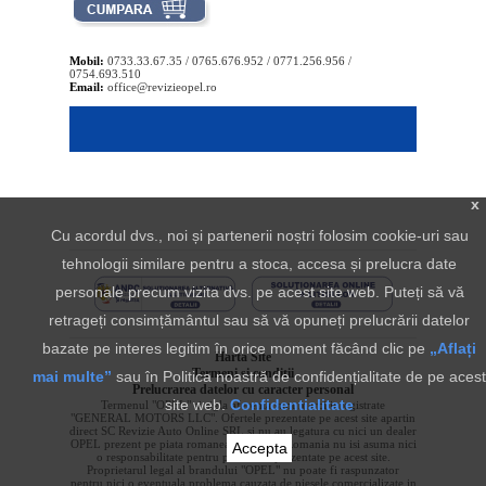
Mobil:
0733.33.67.35 / 0765.676.952 / 0771.256.956 /
0754.693.510
Email:
office@revizieopel.ro
x
Cu acordul dvs., noi și partenerii noștri folosim cookie-uri sau
tehnologii similare pentru a stoca, accesa și prelucra date
personale precum vizita dvs. pe acest site web. Puteți să vă
retrageți consimțământul sau să vă opuneți prelucrării datelor
bazate pe interes legitim în orice moment făcând clic pe
„Aflați
Harta Site
Termeni si conditii
mai multe”
sau în Politica noastră de confidențialitate de pe acest
Prelucrarea datelor cu caracter personal
site web.
Confidentialitate
Termenul "OPEL" si sigla aferenta sunt marci inregistrate
"GENERAL MOTORS LLC". Ofertele prezentate pe acest site apartin
direct SC Revizie Auto Online SRL si nu au legatura cu nici un dealer
OPEL prezent pe piata romaneasca. OPEL Romania nu isi asuma nici
Accepta
o responsabilitate pentru produsele prezentate pe acest site.
Proprietarul legal al brandului "OPEL" nu poate fi raspunzator
pentru nici o eventuala problema cauzata de piesele comercializate in