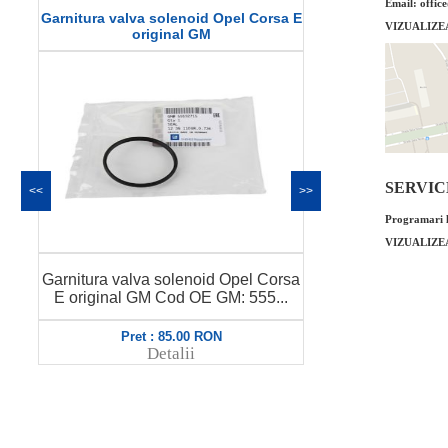
Email: offic
a E
Curea transmisie Opel Corsa E 1.4
Sonda Lamb
VIZUALIZE
original GM
SERVICE 
<<
>>
Programari l
VIZUALIZE
Sonda Lamb
rsa
Curea transmisie Opel Corsa E 1.4
original G
.
original GM Cod OE GM: 5558312...
Pret : 139.00 RON
Pr
Detalii