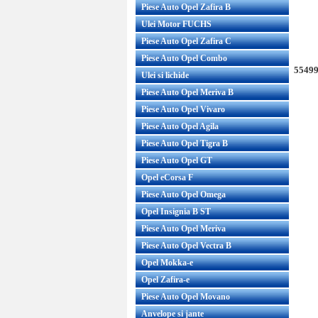
Piese Auto Opel Zafira B
Ulei Motor FUCHS
Piese Auto Opel Zafira C
Piese Auto Opel Combo
55499
Ulei si lichide
Piese Auto Opel Meriva B
Piese Auto Opel Vivaro
Piese Auto Opel Agila
Piese Auto Opel Tigra B
Piese Auto Opel GT
Opel eCorsa F
Piese Auto Opel Omega
Opel Insignia B ST
Piese Auto Opel Meriva
Piese Auto Opel Vectra B
Opel Mokka-e
Opel Zafira-e
Piese Auto Opel Movano
Anvelope si jante