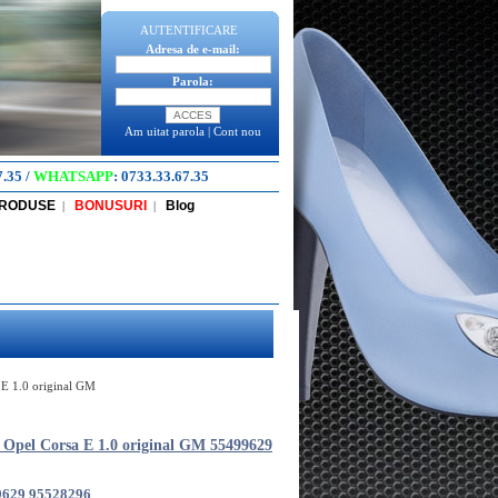
AUTENTIFICARE
Adresa de e-mail:
Parola:
Am uitat parola
|
Cont nou
7.35
/
WHATSAPP
:
0733.33.67.35
PRODUSE
BONUSURI
Blog
|
|
a E 1.0 original GM
i Opel Corsa E 1.0 original GM 55499629
9629 95528296