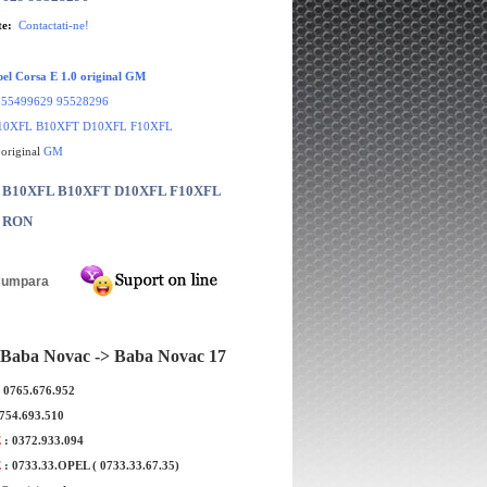
te:
Contactati-ne!
Opel Corsa E 1.0 original GM
:
55499629 95528296
10XFL B10XFT D10XFL F10XFL
 original
GM
r: B10XFL B10XFT D10XFL F10XFL
0 RON
Baba Novac -> Baba Novac 17
: 0765.676.952
0754.693.510
E
: 0372.933.094
E
: 0733.33.OPEL ( 0733.33.67.35)