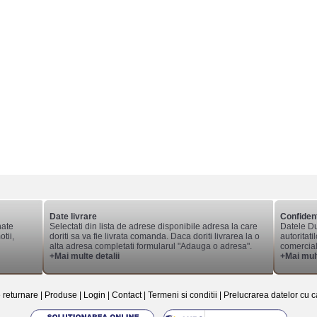
Date livrare
Confident
nate
Selectati din lista de adrese disponibile adresa la care
Datele Du
tii,
doriti sa va fie livrata comanda. Daca doriti livrarea la o
autoritati
alta adresa completati formularul "Adauga o adresa".
comerciale
+Mai multe detalii
+Mai mult
e returnare
|
Produse
|
Login
|
Contact
|
Termeni si conditii
|
Prelucrarea datelor cu c