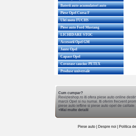
Baterii auto acumulatori auto
Piese Opel Corsa F
Ulei moto FUCHS
Piese auto Ford Mustang
LICHIDARE STOC
Accesorii Opel GM
Jante Opel
Capace Opel
Covorase cauciuc PETEX
Produse universale
Cum cumpar?
Revizieshop.ro iti ofera piese auto online desti
marcii Opel si nu numai. Iti oferim frecvent promo
piese auto ieftine si piese auto opel de calitate.
+Mai multe detalii
Piese auto
|
Despre noi
|
Politica d