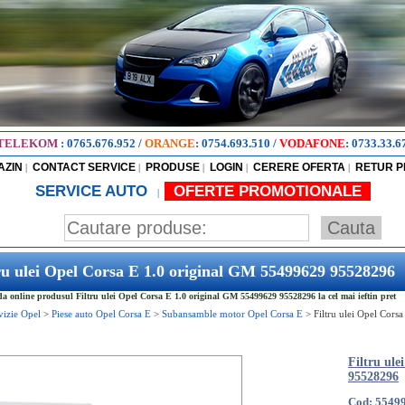
TELEKOM
:
0765.676.952
/
ORANGE
:
0754.693.510
/
VODAFONE
:
0733.33.6
AZIN
CONTACT SERVICE
PRODUSE
LOGIN
CERERE OFERTA
RETUR 
|
|
|
|
|
SERVICE AUTO
OFERTE PROMOTIONALE
|
ru ulei Opel Corsa E 1.0 original GM 55499629 95528296
 online produsul Filtru ulei Opel Corsa E 1.0 original GM 55499629 95528296 la cel mai ieftin pret
vizie Opel
>
Piese auto Opel Corsa E
>
Subansamble motor Opel Corsa E
>
Filtru ulei Opel Cors
Filtru ule
95528296
Cod: 5549