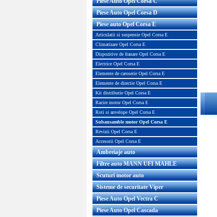
Piese Auto Opel Corsa C
Piese Auto Opel Corsa D
Piese auto Opel Corsa E
Articulatii si suspensie Opel Corsa E
Climatizare Opel Corsa E
Dispozitive de franare Opel Corsa E
Electrice Opel Corsa E
Elemente de caroserie Opel Corsa E
Elemente de directie Opel Corsa E
Kit distributie Opel Corsa E
Racire motor Opel Corsa E
Roti si anvelope Opel Corsa E
Subansamble motor Opel Corsa E
Revizii Opel Corsa E
Accesorii Opel Corsa E
Ambreiaje auto
Filtre auto MANN UFI MAHLE
Scuturi motor auto
Sisteme de securitate Viper
Piese Auto Opel Vectra C
Piese Auto Opel Cascada