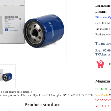
Disponibilita
Descriere:
Filtru ulei 
Cod OE GM
Tip motor:
B
Produsul este
Tip moto
Pret: 65.0
TVA Inclus
Magazin 
COSMOTE
o nota pentru acest articol :
ORANGE
: 
e poza produsului Filtru ulei Opel Corsa E 1.0 original GM 55499629 95528296
VODAFON
Produse similare
VODAFON