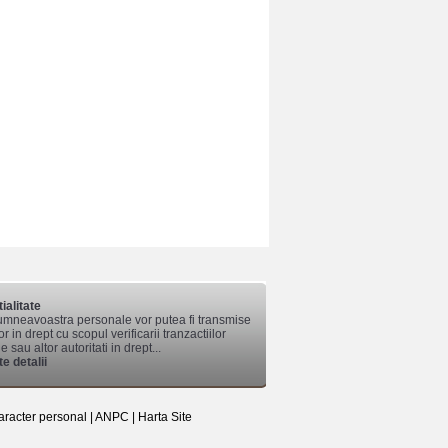
ialitate
mneavoastra personale vor putea fi transmise
lor in drept cu scopul verificarii tranzactiilor
 sau altor autoritati in drept...
e detalii
aracter personal
|
ANPC
|
Harta Site