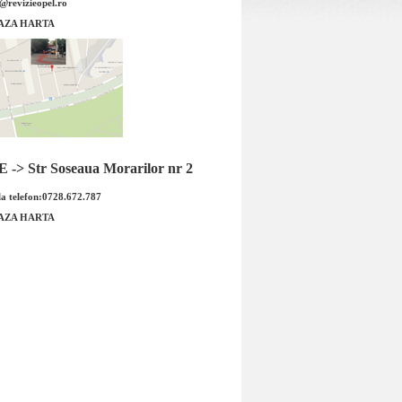
e@revizieopel.ro
da 2 Opel Corsa E 1.6
Ghidaj joja ulei Opel Corsa E 1.
AZA HARTA
original GM
original GM
-> Str Soseaua Morarilor nr 2
a telefon:0728.672.787
AZA HARTA
da 2 Opel Corsa E 1.6
Ghidaj joja ulei Opel Corsa E 1
M Cod OE GM: 55564243
original GM Cod OE GM: 5556571
58553...
et : 659.00 RON
Pret : 449.00 RON
Detalii
Detalii