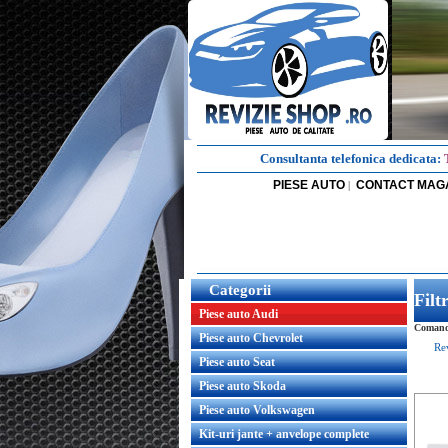
Consultanta telefonica dedicata:
PIESE AUTO
CONTACT MAG
|
Categorii
Filt
Piese auto Audi
Comanda
Piese auto Chevrolet
Re
Piese auto Seat
Piese auto Skoda
Piese auto Volkswagen
Kit-uri jante + anvelope complete