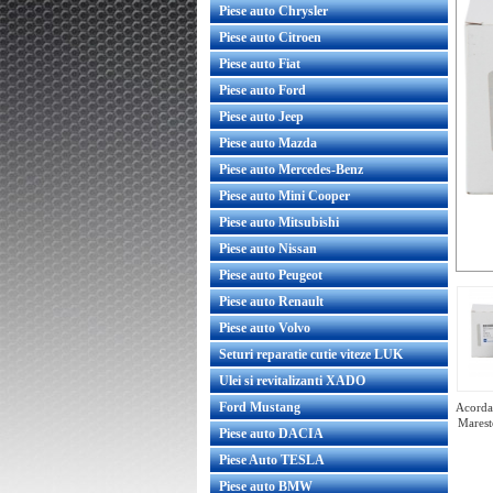
Piese auto Chrysler
Piese auto Citroen
Piese auto Fiat
Piese auto Ford
Piese auto Jeep
Piese auto Mazda
Piese auto Mercedes-Benz
Piese auto Mini Cooper
Piese auto Mitsubishi
Piese auto Nissan
Piese auto Peugeot
Piese auto Renault
Piese auto Volvo
Seturi reparatie cutie viteze LUK
Ulei si revitalizanti XADO
Ford Mustang
Acorda 
Marest
Piese auto DACIA
Piese Auto TESLA
Piese auto BMW