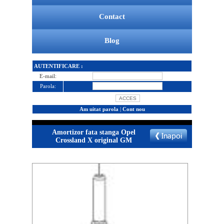
Contact
Blog
AUTENTIFICARE :
E-mail:
Parola:
Am uitat parola
|
Cont nou
Amortizor fata stanga Opel
Crossland X original GM