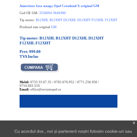
Amortizor fata stanga Opel Crossland X original GM
Cod OE GM:
3556094 3649380
Tip motor:
B12XHL B12XHT D12XHL D12XHT F12XHL F12XHT
Produsul este original
GM
Tip motor: B12XHL B12XHT D12XHL D12XHT
F12XHL F12XHT
Pret: 999.00
TVA Inclus
Mobil:
0733.33.67.35 / 0765.676.952 / 0771.256.956 /
0754.693.510
Email:
office@revizieopel.ro
x
Cu acordul dvs., noi și partenerii noștri folosim cookie-uri sau