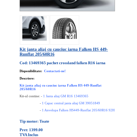
Kit janta aliaj cu cauciuc iarna Falken HS 449-
Runflat 205/60R16
Cod: 13469365 pachet crossland falken R16 iarna
Disponibilitate:
Contactati-ne!
Descriere:
Kit janta aliaj cu cauciuc iarna Falken HS 449-Runflat
205/60R16
Kit-ul contine: -
1 Janta aliaj GM R16 13469365
-
1 Capac central janta aliaj GM 39051849
-
1 Anvelopa Falken HS449-Runflat 205/60R16 92H
Tip motor: Toate
Pret: 1399.00
TVA Inclus