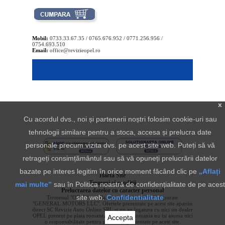
Mobil:
0733.33.67.35 / 0765.676.952 / 0771.256.956 /
0754.693.510
Email:
office@revizieopel.ro
x
Cu acordul dvs., noi și partenerii noștri folosim cookie-uri sau
tehnologii similare pentru a stoca, accesa și prelucra date
personale precum vizita dvs. pe acest site web. Puteți să vă
retrageți consimțământul sau să vă opuneți prelucrării datelor
bazate pe interes legitim în orice moment făcând clic pe
„Aflați
Harta Site
Termeni si conditii
mai multe”
sau în Politica noastră de confidențialitate de pe acest
Prelucrarea datelor cu caracter personal
site web.
Confidentialitate
Termenul "OPEL" si sigla aferenta sunt marci inregistrate
"GENERAL MOTORS LLC". Ofertele prezentate pe acest site apartin
direct SC Revizie Auto Online SRL si nu au legatura cu nici un dealer
OPEL prezent pe piata romaneasca. OPEL Romania nu isi asuma nici
Accepta
o responsabilitate pentru produsele prezentate pe acest site.