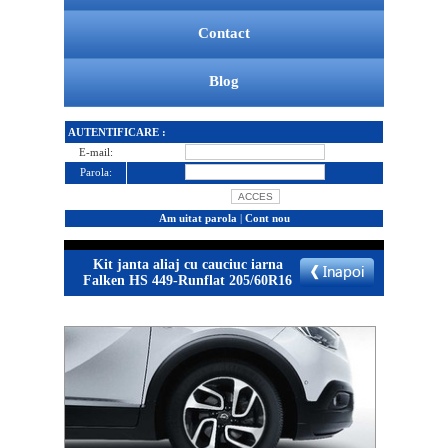
Contact
Blog
AUTENTIFICARE :
E-mail:
Parola:
Am uitat parola
|
Cont nou
Kit janta aliaj cu cauciuc iarna
Falken HS 449-Runflat 205/60R16