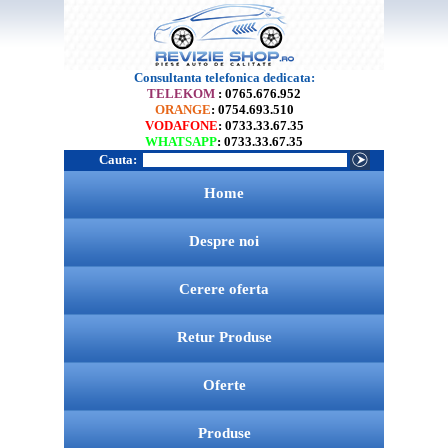
Consultanta telefonica dedicata:
TELEKOM
: 0765.676.952
ORANGE
: 0754.693.510
VODAFONE
: 0733.33.67.35
WHATSAPP
: 0733.33.67.35
Cauta:
Home
Despre noi
Cerere oferta
Retur Produse
Oferte
Produse