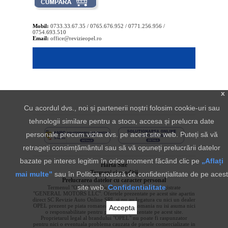
Mobil:
0733.33.67.35 / 0765.676.952 / 0771.256.956 /
0754.693.510
Email:
office@revizieopel.ro
x
Cu acordul dvs., noi și partenerii noștri folosim cookie-uri sau
tehnologii similare pentru a stoca, accesa și prelucra date
personale precum vizita dvs. pe acest site web. Puteți să vă
retrageți consimțământul sau să vă opuneți prelucrării datelor
bazate pe interes legitim în orice moment făcând clic pe
„Aflați
Harta Site
Termeni si conditii
mai multe”
sau în Politica noastră de confidențialitate de pe acest
Prelucrarea datelor cu caracter personal
site web.
Confidentialitate
Termenul "OPEL" si sigla aferenta sunt marci inregistrate
"GENERAL MOTORS LLC". Ofertele prezentate pe acest site apartin
direct SC Revizie Auto Online SRL si nu au legatura cu nici un dealer
OPEL prezent pe piata romaneasca. OPEL Romania nu isi asuma nici
Accepta
o responsabilitate pentru produsele prezentate pe acest site.
Proprietarul legal al brandului "OPEL" nu poate fi raspunzator
pentru nici o eventuala problema cauzata de piesele comercializate in