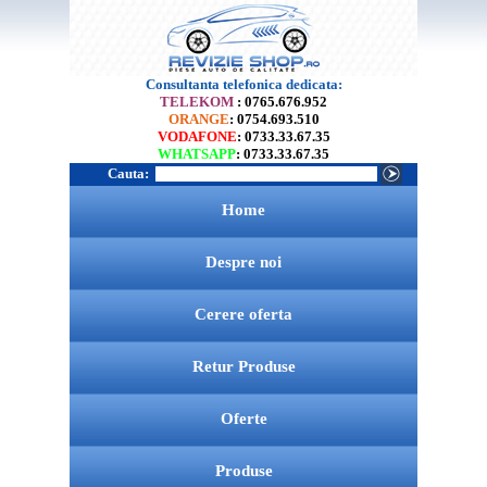
Consultanta telefonica dedicata:
TELEKOM
: 0765.676.952
ORANGE
: 0754.693.510
VODAFONE
: 0733.33.67.35
WHATSAPP
: 0733.33.67.35
Cauta:
Home
Despre noi
Cerere oferta
Retur Produse
Oferte
Produse