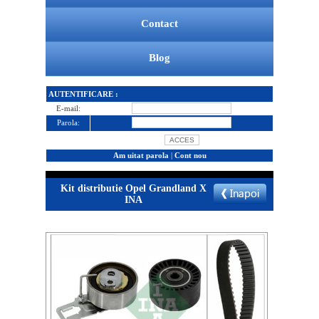
Contact
Blog
AUTENTIFICARE :
E-mail:
Parola:
Am uitat parola
|
Cont nou
Kit distributie Opel Grandland X
INA