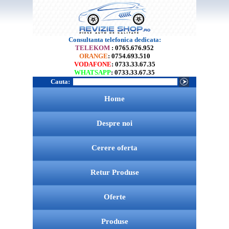
Consultanta telefonica dedicata:
TELEKOM
: 0765.676.952
ORANGE
: 0754.693.510
VODAFONE
: 0733.33.67.35
WHATSAPP
: 0733.33.67.35
Cauta:
Home
Despre noi
Cerere oferta
Retur Produse
Oferte
Produse