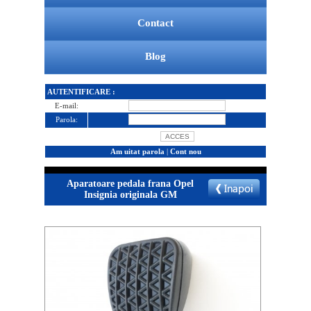
Contact
Blog
AUTENTIFICARE :
E-mail:
Parola:
Am uitat parola
|
Cont nou
Aparatoare pedala frana Opel
Insignia originala GM