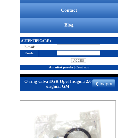
Contact
Blog
AUTENTIFICARE :
E-mail:
Parola:
Am uitat parola
|
Cont nou
O-ring valva EGR Opel Insignia 2.0
original GM