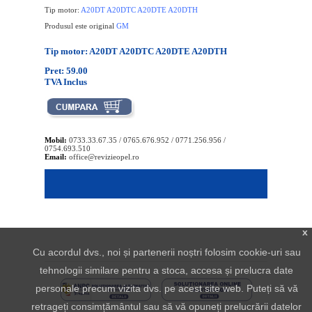
Tip motor:
A20DT A20DTC A20DTE A20DTH
Produsul este original
GM
Tip motor: A20DT A20DTC A20DTE A20DTH
Pret: 59.00
TVA Inclus
Mobil:
0733.33.67.35 / 0765.676.952 / 0771.256.956 /
0754.693.510
Email:
office@revizieopel.ro
x
Cu acordul dvs., noi și partenerii noștri folosim cookie-uri sau
tehnologii similare pentru a stoca, accesa și prelucra date
personale precum vizita dvs. pe acest site web. Puteți să vă
retrageți consimțământul sau să vă opuneți prelucrării datelor